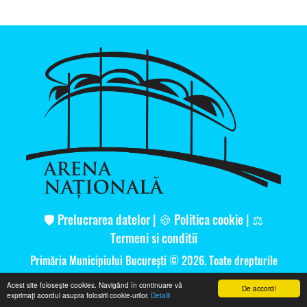
🛡️
Prelucrarea datelor
|
🍪
Politica cookie
|
⚖️
Termeni si conditii
Primăria Municipiului București
© 2026. Toate drepturile
rezervate.
Acest site foloseşte cookies. Navigând în continuare vă
De accord!
exprimaţi acordul asupra folosirii cookie-urilor.
Detalii