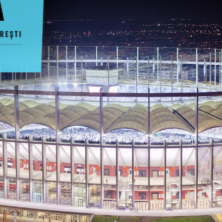
Ă
REȘTI