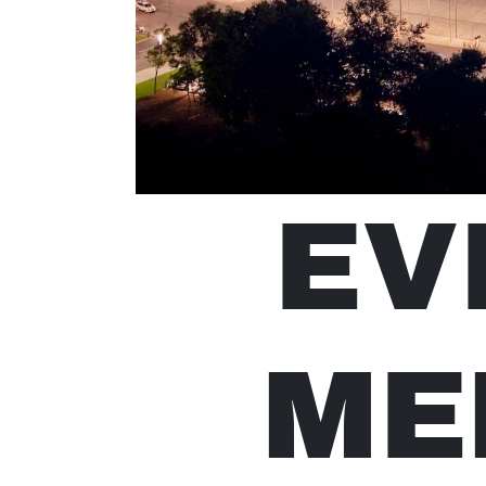
EV
ME