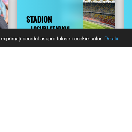
STADION
LOCURI STADION
PROGRAM
exprimaţi acordul asupra folosirii cookie-urilor.
Detalii
R STAD