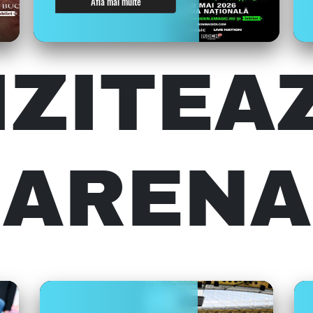
Află mai multe
IZITEA
ARENA