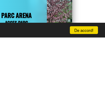
PARC ARENA
ACCES PARC
PROGRAM
De accord!
ION