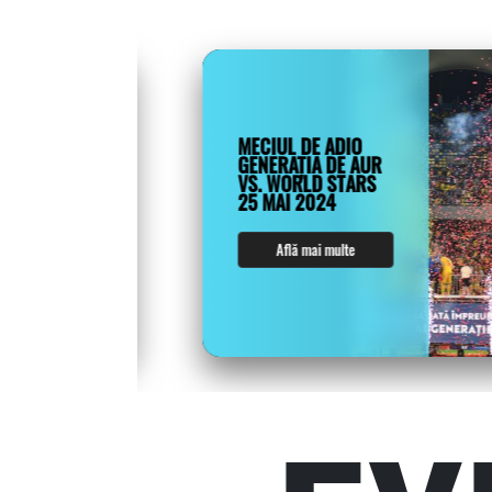
MECIUL DE ADIO
GENERAȚIA DE AUR
VS. WORLD STARS
25 MAI 2024
Află mai multe