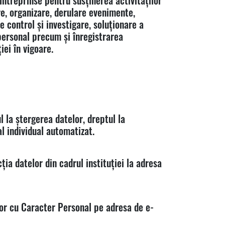
ntreprinse pentru susținerea activităților
re, organizare, derulare evenimente,
e control și investigare, soluționare a
 personal precum și înregistrarea
iei în vigoare.
l la ștergerea datelor, dreptul la
al individual automatizat.
a datelor din cadrul instituției la adresa
lor cu Caracter Personal pe adresa de e-