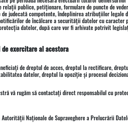
te pe perioada necesară efectuării tuturor demersurilor î
 relații publice, petiționare, formulare de puncte de vede
 de judecată competente, îndeplinirea atribuțiilor legale d
notificărilor de încălcare a securității datelor cu caracter
otecția datelor, după care vor fi arhivate potrivit legislaț
 de exercitare al acestora
eficiați de dreptul de acces, dreptul la rectificare, dreptu
tabilitatea datelor, dreptul la opoziție și procesul decizion
tră vă rugăm să contactați direct responsabilul cu protecți
 Autorității Naționale de Supraveghere a Prelucrării Date