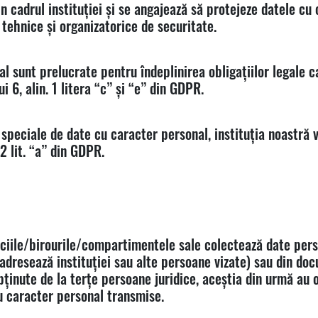
n cadrul instituției și se angajează să protejeze datele cu 
tehnice și organizatorice de securitate.
 sunt prelucrate pentru îndeplinirea obligațiilor legale ca
i 6, alin. 1 litera “c” și “e” din GDPR.
 speciale de date cu caracter personal, instituția noastr
 2 lit. “a” din GDPR.
iciile/birourile/compartimentele sale colectează date per
se adresează instituției sau alte persoane vizate) sau din do
inute de la terțe persoane juridice, aceștia din urmă au ob
cu caracter personal transmise.