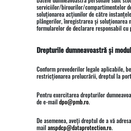
Datele dumneavoastră personale sunt stoca
serviciilor/birourilor/compartimentelor de
soluționarea acțiunilor de către instanțele
plângerilor, înregistrarea și soluționarea 
formularelor de declarare responsabil cu pr
Drepturile dumneavoastră și modul
Conform prevederilor legale aplicabile, ben
restricționarea prelucrării, dreptul la por
Pentru exercitarea drepturilor dumneavoas
de e-mail
dpo@pmb.ro
.
De asemenea, aveți dreptul de a vă adresa
mail
anspdcp@dataprotection.ro
.