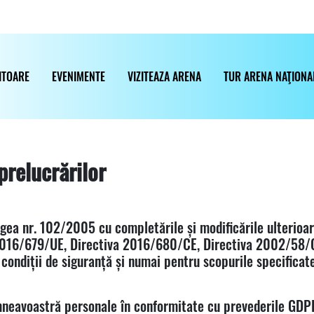
ITOARE
EVENIMENTE
VIZITEAZA ARENA
TUR ARENA NAŢIONA
prelucrărilor
egea nr. 102/2005 cu completările și modificările ulterioa
16/679/UE, Directiva 2016/680/CE, Directiva 2002/58/CE)
condiții de siguranță și numai pentru scopurile specificate
neavoastră personale în conformitate cu prevederile GDPR,