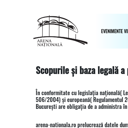
Skip
to
main
content
EVENIMENTE VI
Scopurile și baza legală a 
În conformitate cu legislația națională( L
506/2004) și europeană( Regulamentul 20
București are obligația de a administra în 
arena-nationala.ro prelucrează datele dum