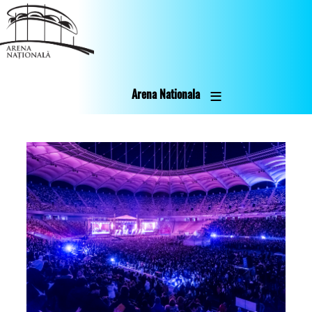
Skip
to
main
content
Arena Nationala