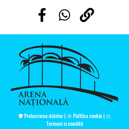
🛡️
Prelucrarea datelor
|
🍪
Politica cookie
|
⚖️
Termeni si conditii